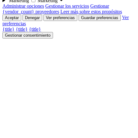
Marketing
Marketing
Administrar opciones
Gestionar los servicios
Gestionar
{vendor_count} proveedores
Leer más sobre estos propósitos
Ver
Aceptar
Denegar
Ver preferencias
Guardar preferencias
preferencias
{title}
{title}
{title}
Gestionar consentimiento